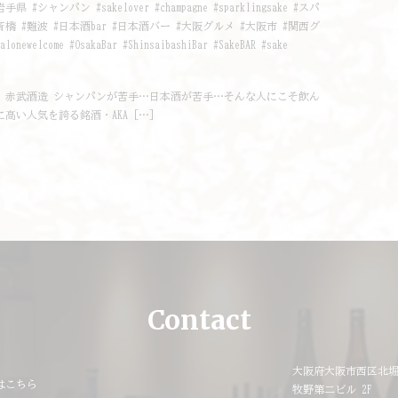
 #シャンパン #sakelover #champagne #sparklingsake #スパ
#難波 #日本酒bar #日本酒バー #大阪グルメ #大阪市 #関西グ
lonewelcome #OsakaBar #ShinsaibashiBar #SakeBAR #sake
u_sake 岩手県 赤武酒造 シャンパンが苦手…日本酒が苦手…そんな人にこそ飲ん
高い人気を誇る銘酒・AKA […]
Contact
大阪府大阪市西区北堀
はこちら
牧野第二ビル 2F