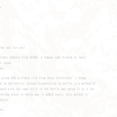
♪
the one for you!
icate bubbles from AKABU, a famous sake brewed in Iwate
ut Japan.
eup.
y using 50% polished rice from Iwate Prefecture’s Ginga
ed in the bottle. Second fermentation in bottle is a method of
iquid with the cage still in the bottle and aging it at a low
arkling wines to which gas is added later, this method is
thfeel.
ass.