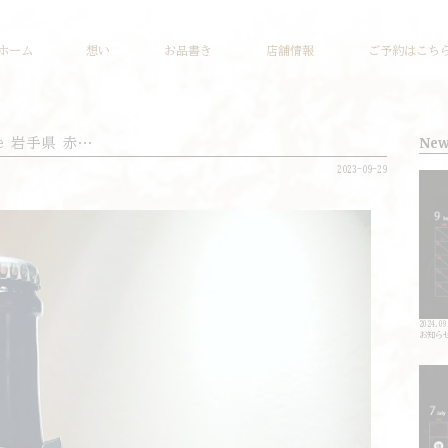
ホーム
想い
お品書き
店舗情報
ご予約はこち
_sake 岩手県 赤…
New
2023-09-29
2024.09
お知ら