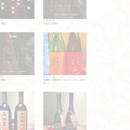
.04
2024.06.27
せ更新！
お知らせ更新！
.07
2024.05.24
せ更新！
秋田県 両関酒造 @ryozeki_shuzo 花邑
秋…