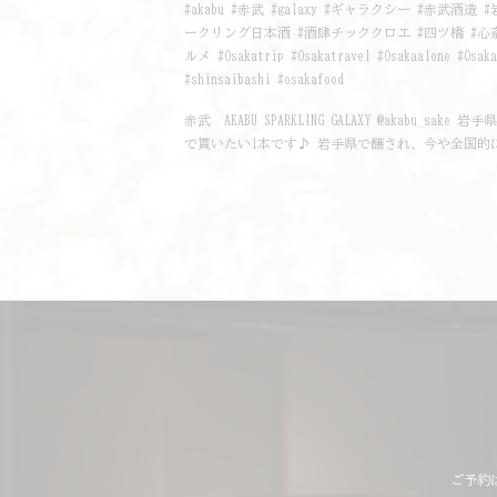
#akabu #赤武 #galaxy #ギャラクシー #赤武酒造 #岩手県
ークリング日本酒 #酒肆チッククロエ #四ツ橋 #心斎橋 
ルメ #Osakatrip #Osakatravel #Osakaalone #Osakaa
#shinsaibashi #osakafood
赤武 AKABU SPARKLING GALAXY @akab
で貰いたい1本です♪ 岩手県で醸され、今や全国的に
ご予約