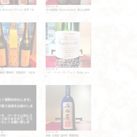
.02
2024.04.25
@kokuryu_official 屋号「石
花の香酒造 @hananokashuzo 産土山田錦
…
.22
2024.03.14
亜麻猫 亜麻猫 別誂直汲 ※総生
ソガ・ペール・エ・フィス（Sogga pere
e…
.22
2024.01.30
せ更新！
黒龍 石田屋 福井県 黒龍酒造