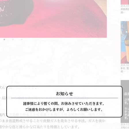
2024.05
黒龍酒造 
田…
2024.04
新政 
産…
飲んで貰いたい1本です♪
お知らせ
ABUから繊細な泡が美しいスパークリング酒『GALAXY』
諸事情により暫くの間、
お休みさせていただきます。
。
ご迷惑をおかけしますが、
よろしくお願いします。
と瓶内二次発酵させることで高貴さを感じさせる天然の泡。瓶内二次発
のまま低温熟成させることで炭酸ガスを発生させる手法。ガスを後か
2024.02
細やかな泡と滑らかな口当たりを特徴としています。
お知ら