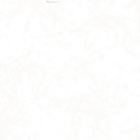
@kokuryu_o…