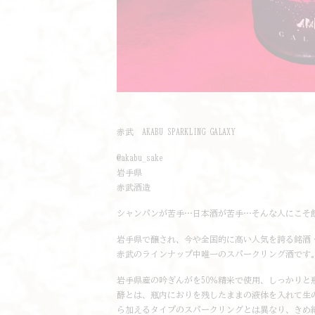
赤武 AKABU SPARKLING GALAXY
@akabu_sake
岩手県
赤武酒造
シャンパンが苦手…日本酒が苦手…そんな人にこそ
岩手県で醸され、今や全国的に高い人気を誇る銘酒・AK
赤武のラインナップ中唯一のスパークリング酒です
岩手県産の吟ぎんがを50％精米で使用、しっかり
酵とは、瓶内におりを残したままの液体を入れて生
ら加えるタイプのスパークリングとは異なり、きめ