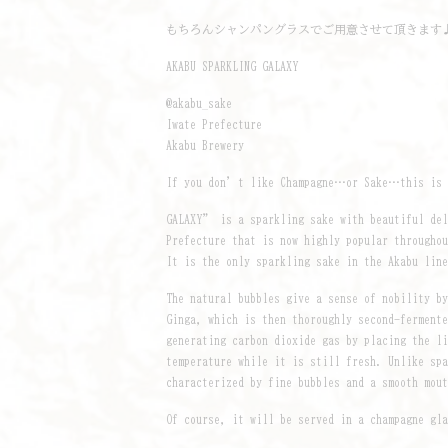
もちろんシャンパングラスでご用意させて頂きます
AKABU SPARKLING GALAXY
@akabu_sake
Iwate Prefecture
Akabu Brewery
If you don’t like Champagne…or Sake…this is 
GALAXY” is a sparkling sake with beautiful del
Prefecture that is now highly popular througho
It is the only sparkling sake in the Akabu lin
The natural bubbles give a sense of nobility b
Ginga, which is then thoroughly second-ferment
generating carbon dioxide gas by placing the l
temperature while it is still fresh. Unlike sp
characterized by fine bubbles and a smooth mou
Of course, it will be served in a champagne gl