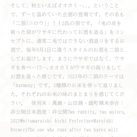
そして、秋といえばオオカミ…..。ということ
で、ずーと温めていた企画の登場です。その名も
「二狼(ニロウ)」！！2匹の狼です。「兎の皮を
被った狼がウサギに代わってお酒を造る」をコン
セプトに、通常二兎ではできない酒造りをするお
酒で、毎年9月1日に違うスタイルのお酒を二狼と
してお届けします。まさにウサギではなく、ウサ
ギを食べ…!?….オオカミがウサギの振りをして
お酒を造った感じです。2023年の二狼のテーマは
「harmony」です。3種類のお米を使って造りまし
た。それぞれのお米の味のまとまりを感じてくだ
さい。 使用米：萬歳・山田錦・雄町精米歩合：
非公開日本酒度：非公開Two rabbits, two wolves,
2023@nitomaruishi Aichi PrefectureMaruishi
BreweryThe one who runs after two hares will