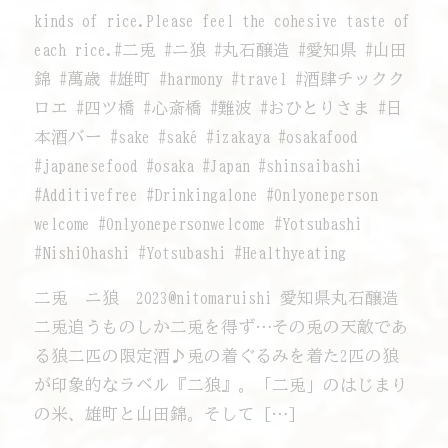
kinds of rice.Please feel the cohesive taste of
each rice.#二兎 #ニ狼 #丸石醸造 #愛知県 #山田
錦 #萬歳 #雄町 #harmony #travel #酒肆チックク
ロエ #四ツ橋 #心斎橋 #難波 #おひとりさま #日
本酒バー #sake #saké #izakaya #osakafood
#japanesefood #osaka #Japan #shinsaibashi
#Additivefree #Drinkingalone #Onlyoneperson
welcome #Onlyonepersonwelcome #Yotsubashi
#NishiOhashi #Yotsubashi #Healthyeating
二兎 ニ狼 2023@nitomaruishi 愛知県丸石醸造
二兎追うものしか二兎を得ず…その兎の天敵であ
る狼二匹の限定酒♪兎の着ぐるみを着た2匹の狼
が印象的なラベル『二狼』。「二兎」のはじまり
の米、雄町と山田錦。そして […]