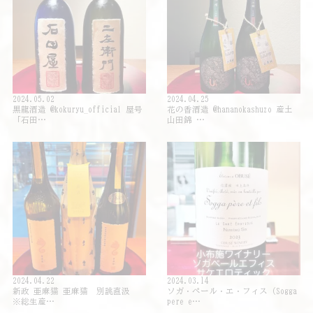
2024.05.02
2024.04.25
黒龍酒造 @kokuryu_official 屋号
花の香酒造 @hananokashuzo 産土
「石田…
山田錦 …
2024.04.22
2024.03.14
新政 亜麻猫 亜麻猫 別誂直汲
ソガ・ペール・エ・フィス（Sogga
※総生産…
pere e…