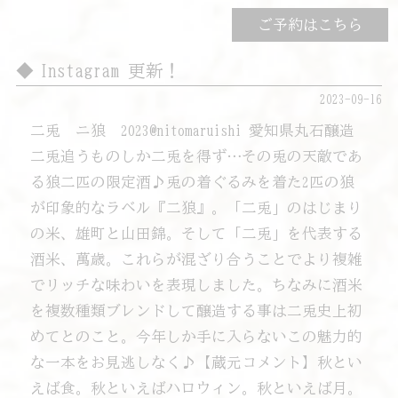
ご予約はこちら
Instagram 更新！
2023-09-16
二兎 ニ狼 2023@nitomaruishi 愛知県丸石醸造
二兎追うものしか二兎を得ず…その兎の天敵であ
る狼二匹の限定酒♪兎の着ぐるみを着た2匹の狼
が印象的なラベル『二狼』。「二兎」のはじまり
の米、雄町と山田錦。そして「二兎」を代表する
酒米、萬歳。これらが混ざり合うことでより複雑
でリッチな味わいを表現しました。ちなみに酒米
を複数種類ブレンドして醸造する事は二兎史上初
めてとのこと。今年しか手に入らないこの魅力的
な一本をお見逃しなく♪【蔵元コメント】秋とい
えば食。秋といえばハロウィン。秋といえば月。