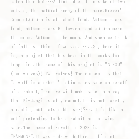
catch them both…A limited edition sake of two
wolves, the natural enemy of the hare.Brewer's
CommentAutumn is all about food. Autumn means
food, autumn means Halloween, and autumn means
the moon. Autumn is the moon. And when we think
of fall, we think of wolves. …..So, here it
is, a project that has been in the works for a
long time.The name of this project is "NIROU"
(two wolves)! Two wolves! The concept is that
"a wolf in a rabbit's skin makes sake on behalf
of a rabbit," and we will make sake in a way
that Ni-Usagi usually cannot.It is not exactly
a rabbit, but eats rabbits…!?…. It's like a
wolf pretending to be a rabbit and brewing
sake.The theme of Erwolf in 2023 is
"HARMONY".It was made with three different