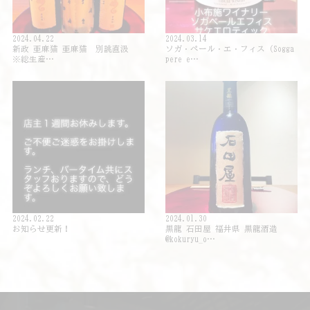
2024.04.22
2024.03.14
新政 亜麻猫 亜麻猫 別誂直汲
ソガ・ペール・エ・フィス（Sogga
※総生産…
pere e…
2024.02.22
2024.01.30
お知らせ更新！
黒龍 石田屋 福井県 黒龍酒造
@kokuryu_o…