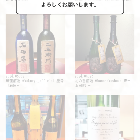
よろしくお願いします。
花邑 秋…
2024.05.02
2024.04.25
黒龍酒造 @kokuryu_official 屋号
花の香酒造 @hananokashuzo 産土
「石田…
山田錦 …