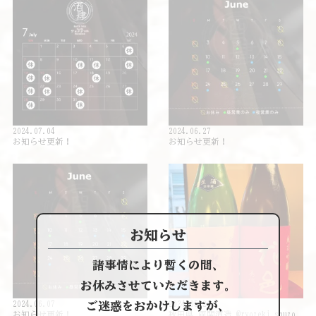
2024.07.04
2024.06.27
お知らせ更新！
お知らせ更新！
お知らせ
諸事情により暫くの間、
お休みさせていただきます。
ご迷惑をおかけしますが、
2024.06.07
2024.05.24
お知らせ更新！
秋田県 両関酒造 @ryozeki_shuzo