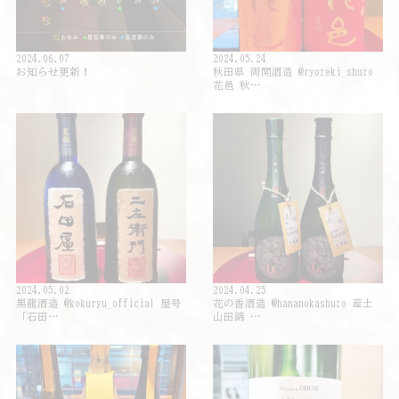
2024.06.07
2024.05.24
お知らせ更新！
秋田県 両関酒造 @ryozeki_shuzo
花邑 秋…
2024.05.02
2024.04.25
黒龍酒造 @kokuryu_official 屋号
花の香酒造 @hananokashuzo 産土
「石田…
山田錦 …