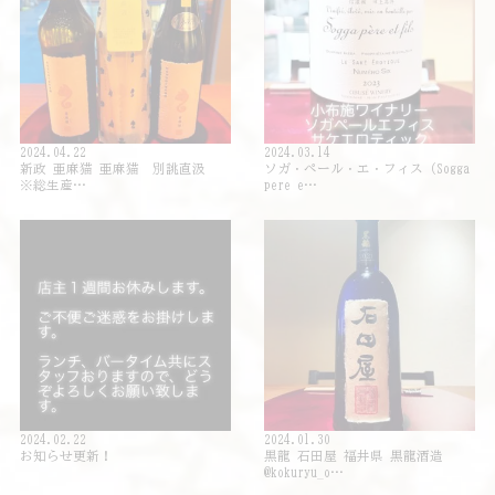
2024.04.22
2024.03.14
新政 亜麻猫 亜麻猫 別誂直汲
ソガ・ペール・エ・フィス（Sogga
※総生産…
pere e…
2024.02.22
2024.01.30
お知らせ更新！
黒龍 石田屋 福井県 黒龍酒造
@kokuryu_o…