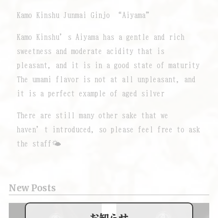
Kamo Kinshu Junmai Ginjo “Aiyama”
Kamo Kinshu’s Aiyama has a gentle and rich
sweetness and moderate acidity that is
pleasant, and it is in a good state of maturity
The umami flavor is not at all unpleasant, and
it is a perfect example of aged silver
There are still many other sake that we
haven’t introduced, so please feel free to ask
the staff🌤
New Posts
お知らせ