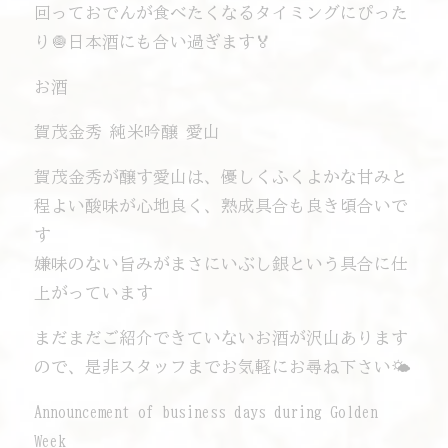
回っておでんが食べたくなるタイミングにぴった
り🧅日本酒にも合い過ぎます🏅
お酒
賀茂金秀 純米吟醸 愛山
賀茂金秀が醸す愛山は、優しくふくよかな甘みと
程よい酸味が心地良く、熟成具合も良き頃合いで
す
嫌味のない旨みがまさにいぶし銀という具合に仕
上がっています
まだまだご紹介できていないお酒が沢山あります
ので、是非スタッフまでお気軽にお尋ね下さい🌤
Announcement of business days during Golden
Week