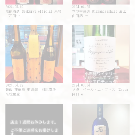
2024.05.02
2024.04.25
黒龍酒造 @kokuryu_official 屋号
花の香酒造 @hananokashuzo 産土
「石田…
山田錦 …
2024.04.22
2024.03.14
新政 亜麻猫 亜麻猫 別誂直汲
ソガ・ペール・エ・フィス（Sogga
※総生産…
pere e…