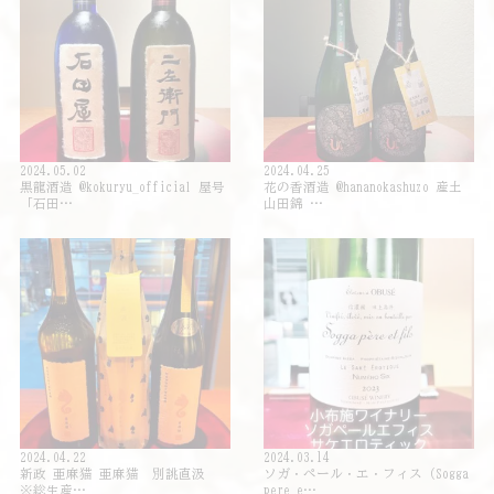
2024.05.02
2024.04.25
黒龍酒造 @kokuryu_official 屋号
花の香酒造 @hananokashuzo 産土
「石田…
山田錦 …
2024.04.22
2024.03.14
新政 亜麻猫 亜麻猫 別誂直汲
ソガ・ペール・エ・フィス（Sogga
※総生産…
pere e…