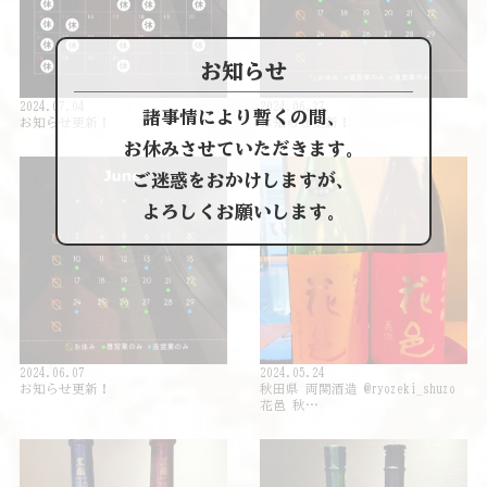
お知らせ
2024.07.04
2024.06.27
諸事情により暫くの間、
お知らせ更新！
お知らせ更新！
お休みさせていただきます。
ご迷惑をおかけしますが、
よろしくお願いします。
2024.06.07
2024.05.24
お知らせ更新！
秋田県 両関酒造 @ryozeki_shuzo
花邑 秋…