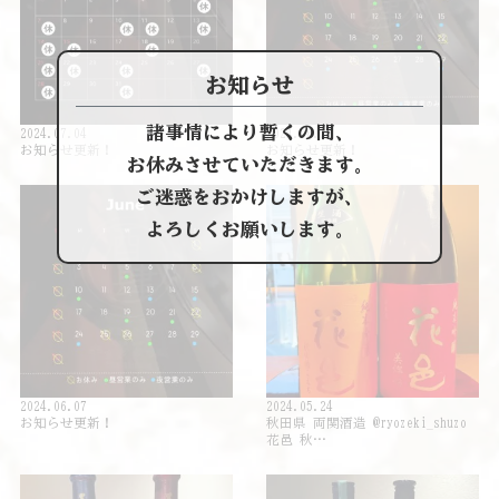
お知らせ
諸事情により暫くの間、
2024.07.04
2024.06.27
お知らせ更新！
お知らせ更新！
お休みさせていただきます。
ご迷惑をおかけしますが、
よろしくお願いします。
2024.06.07
2024.05.24
お知らせ更新！
秋田県 両関酒造 @ryozeki_shuzo
花邑 秋…