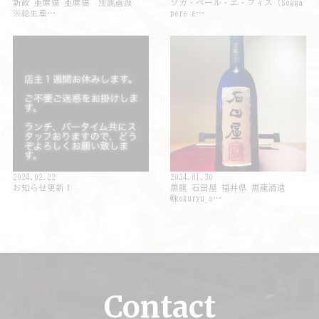
新政 亜麻猫 亜麻猫 別誂直汲
ソガ・ペール・エ・フィス（Sogga
※総生産…
pere e…
2024.02.22
2024.01.30
お知らせ更新！
黒龍 石田屋 福井県 黒龍酒造
@kokuryu_o…
Contact